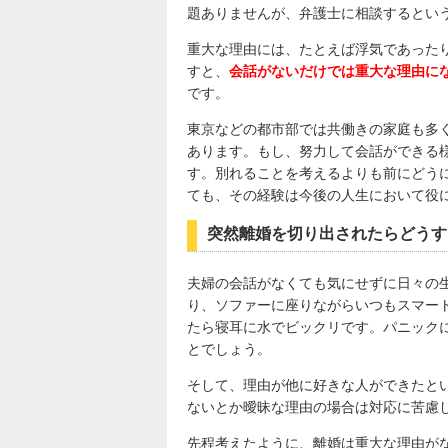
題ありませんが、弁護士に相談するとい
重大な理由には、たとえば浮気であった
すと、
会話がないだけでは重大な理由に
です。
東京などの都市部では共働きの家庭も多
あります。もし、努力して会話ができる
す。別れることを考えるよりも前にどう
ても、その経験は今後の人生において役
突然離婚を切り出されたらどうす
夫婦の会話がなくても気にせずに日々の
り、ソファーに座りながらいつもスマー
たら寝耳に水でビックリです。パニック
とでしょう。
そして、理由が他に好きな人ができたと
ないとか曖昧な理由の場合は対応に苦慮
先程考えたように、離婚は重大な理由が