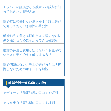
モラハラの証拠はどう残す？相談前に知
っておきたい整理方法
離婚時に後悔しない選択を！弁護士選び
で知っておくべき相性の重要性
離婚裁判で負ける理由とは？望まない結
果を避けるために今からできる確実な対
策
離婚の弁護士費用が払えない！お金がな
いときに安く抑えて解決する方法
離婚問題に強い弁護士の選び方とは？後
悔しないためのポイントを解説
離婚弁護士事務所(その他)
アディーレ法律事務所の口コミや評判
アウル東京法事務所の口コミや評判