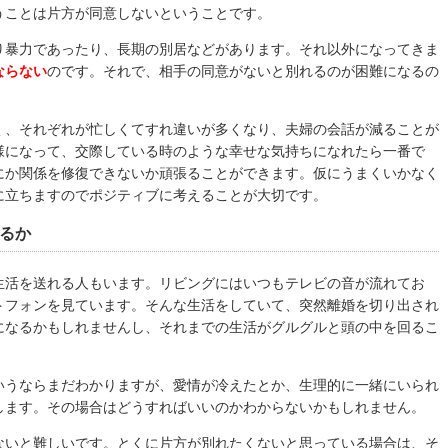
うことは片方が同意しないということです。
り暴力であったり、長期の別居などがあります。それ以外になってきま
ならない
のです。それで、相手の同意がないと別れるのが困難になるの
く、それぞれが忙しくてすれ違いが多くなり、夫婦の会話が減ることが
様になって、交際している時のような幸せな気持ちになれたら一番で
にか関係を修復できないか頑張ることができます。仮にうまくいかなく
に立ちますのでポジティブに考えることが大切です。
るか
生活を送れる人もいます。リビングにはいつもテレビの音が流れてお
トフォンを見ています。そんな生活をしていて、突然離婚を切り出され
になるかもしれませんし、それまでの生活がグルグルと頭の中を回るこ
いうならまだわかりますが、愛情が冷えたとか、生理的に一緒にいられ
します。その場合はどうすればいいのかわからないかもしれません。
ないと難しいです。とくに片方が別れたくないと思っている場合は、そ