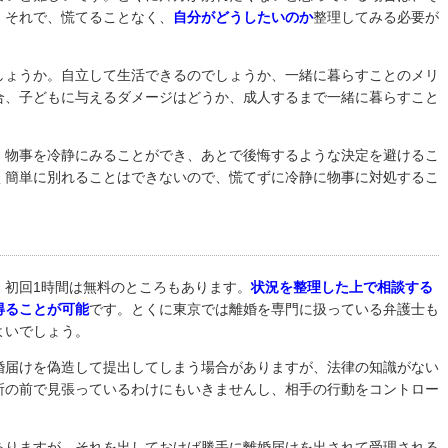
。それで、慌てることなく、
自分がどうしたいのか
整理してみる
必要が
しょうか。自立して生活できるのでしょうか、一緒に暮らすことのメリ
合、子どもに与えるダメージはどうか、成人するまで一緒に暮らすこと
、物事を冷静にみることができ、あとで後悔するような決定を避けるこ
く簡単に別れることはできないので、慌てずに冷静に物事に対処するこ
、初回1時間は無料のところもあります。
状況を整理した上で相談する
得ることが可能
です。とくに東京では離婚を専門に扱っている弁護士も
よいでしょう。
婚届けを偽造して提出してしまう場合がありますが、法律の知識がない
所の前で見張っているわけにもいきませんし、相手の行動をコントロー
ありますが、それを出しておけば勝手に離婚届けを出されて受理される