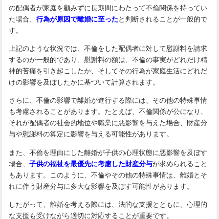
の配偶者が家庭を顧みずに長期間にわたって不倫関係を持ってい
た場合、
行為が原因で離婚に至った
と判断されることが一般的で
す。
上記のような状況では、不倫をした配偶者に対して慰謝料を請求
するのが一般的であり、慰謝料の額は、不倫の事実がどれだけ精
神的苦痛を引き起こしたか、そしてその行為が家庭生活にどれだ
けの影響を及ぼしたかに基づいて計算されます。
さらに、不倫の影響で離婚が進行する際には、その他の特殊事情
も考慮されることがあります。たとえば、不倫関係が公になり、
それが配偶者の社会的地位や職業に悪影響を与えた場合、財産分
与や慰謝料の算定に影響を与える可能性があります。
また、不倫を理由にした離婚が子供の心理状態に悪影響を及ぼす
場合、
子供の福祉を最優先に考慮した財産分与
が求められること
もあります。このように、不倫やその他の特殊事情は、離婚とそ
れに伴う財産分与に多大な影響を及ぼす可能性があります。
したがって、離婚を考える際には、法的な支援とともに、心理的
な支援も受けながら適切に対応することが重要です。