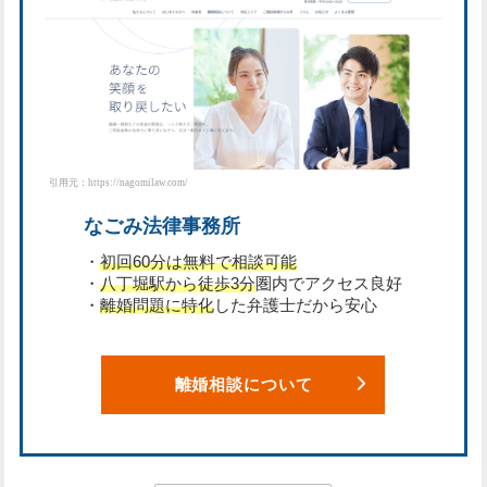
引用元：https://nagomilaw.com/
なごみ法律事務所
・
初回60分は無料で相談可能
・
八丁堀駅から徒歩3分
圏内でアクセス良好
・
離婚問題に特化
した弁護士だから安心
離婚相談について