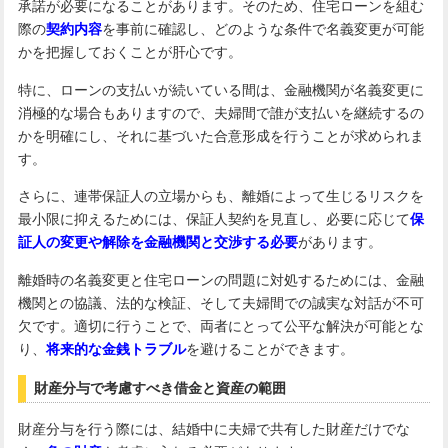
承諾が必要になることがあります。そのため、住宅ローンを組む
際の
契約内容
を事前に確認し、どのような条件で名義変更が可能
かを把握しておくことが肝心です。
特に、ローンの支払いが続いている間は、金融機関が名義変更に
消極的な場合もありますので、夫婦間で誰が支払いを継続するの
かを明確にし、それに基づいた合意形成を行うことが求められま
す。
さらに、連帯保証人の立場からも、離婚によって生じるリスクを
最小限に抑えるためには、保証人契約を見直し、必要に応じて
保
証人の変更や解除を金融機関と交渉する必要
があります。
離婚時の名義変更と住宅ローンの問題に対処するためには、金融
機関との協議、法的な検証、そして夫婦間での誠実な対話が不可
欠です。適切に行うことで、両者にとって公平な解決が可能とな
り、
将来的な金銭トラブル
を避けることができます。
財産分与で考慮すべき借金と資産の範囲
財産分与を行う際には、結婚中に夫婦で共有した財産だけでな