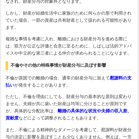
なされ、財産分与の対象外となります。
しかし、財産が結婚生活中に家族のために何らかの形で利用され
ていた場合、一部の資産は共有財産として扱われる可能性があり
ます。
複雑な事情を考慮に入れ、離婚における財産分与を進める際に
は、双方が公正な評価と合意に至るために、しばしば法的アドバ
イスや中立的な第三者による仲介が求められることになります。
不倫やその他の特殊事情が財産分与に及ぼす影響
不倫が原因での離婚の場合、通常の財産分与に加えて
慰謝料の支
払い
が発生することがあります。
ただし、不倫を理由にしても、財産分与の基本的な原則は変わり
ません。夫婦が共に築いた財産は均等に分けることが原則です
が、具体的な分配比率は、
離婚の具体的な状況や夫婦の収入差、
貢献度
などによって調整されることもあります。
また、不倫による精神的なダメージを考慮して、慰謝料が財産分
与の決定に影響を及ぼすことも少なくありません。例えば、一方