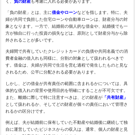
く、
負の財産
も考慮に入れる必要があります。
「負の財産」とは、主に
借金やローン
などを指します。特に、夫
婦が共同で負担した住宅ローンや自動車ローンは、財産分与の対
象となります。一方で、結婚前の個人的な借金や、結婚後でも一
方が独自に行った投資の損失などは、原則として財産分与から除
外されることが多いです。
夫婦間で共有していたクレジットカードの負債や共同名義での消
費者金融の借入れも同様に、分割の対象として扱われるべきで
す。借金は、夫婦が共同で生活を営む過程で発生したものと見な
されるため、公平に分配される必要があります。
しかし、どの借金が共有責任の範囲に含まれるかについては、具
体的な借入れの背景や使用目的を明確にすることが不可欠です。
また、離婚に際して特に注意すべきは、どの財産が
「共有財産」
として扱われるか、そしてどの財産が個々の責任において管理さ
れるかの区分けです。
例えば、夫が結婚前に保有していた不動産や結婚後に継続して独
自に運営していたビジネスからの収入は、通常、個人の財産と見