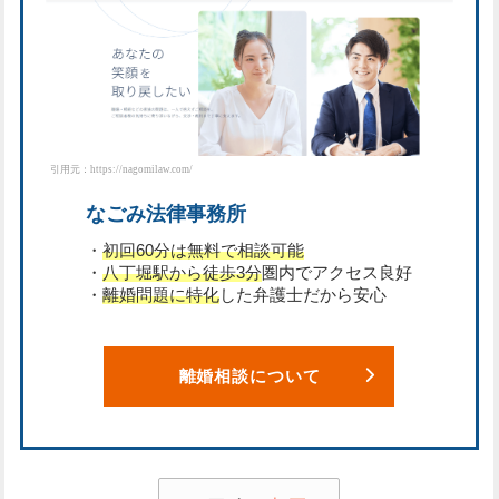
引用元：https://nagomilaw.com/
なごみ法律事務所
・
初回60分は無料で相談可能
・
八丁堀駅から徒歩3分
圏内でアクセス良好
・
離婚問題に特化
した弁護士だから安心
離婚相談について