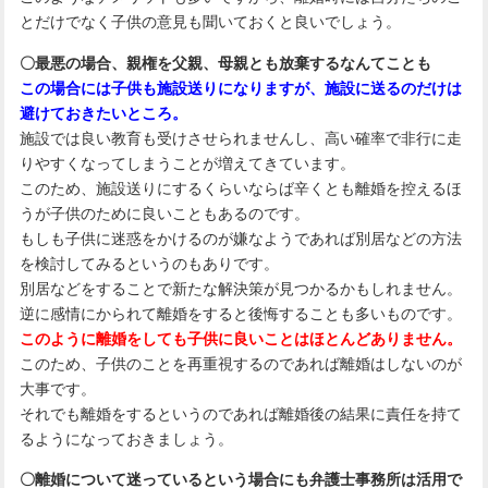
とだけでなく子供の意見も聞いておくと良いでしょう。
〇最悪の場合、親権を父親、母親とも放棄するなんてことも
この場合には子供も施設送りになりますが、施設に送るのだけは
避けておきたいところ。
施設では良い教育も受けさせられませんし、高い確率で非行に走
りやすくなってしまうことが増えてきています。
このため、施設送りにするくらいならば辛くとも離婚を控えるほ
うが子供のために良いこともあるのです。
もしも子供に迷惑をかけるのが嫌なようであれば別居などの方法
を検討してみるというのもありです。
別居などをすることで新たな解決策が見つかるかもしれません。
逆に感情にかられて離婚をすると後悔することも多いものです。
このように離婚をしても子供に良いことはほとんどありません。
このため、子供のことを再重視するのであれば離婚はしないのが
大事です。
それでも離婚をするというのであれば離婚後の結果に責任を持て
るようになっておきましょう。
〇離婚について迷っているという場合にも弁護士事務所は活用で