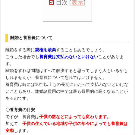
目次
[
表示
]
離婚と養育費について
離婚をする際に
親権を放棄
することもあるでしょう。
こうした場合でも
養育費は支払わないといけない
ことがありま
す。
離婚をすれば問題はすべて解決すると思ってしまう人もいるかも
しれませんが、養育費について忘れてはいけません。
養育費は時には10年以上もの長期にわたって支払わないといけな
いこともあり、離婚諸費用の中では最も費用的に高くなることが
あるのです。
〇養育費の目安
ですが、養育費は
子供の数などによっても変わります。
加えて、
子供の住んでいる地域や子供の年令によっても養育費は
変動
します。