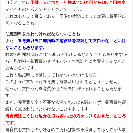
目安としては
子供一人につき一年換算で50万円から100万円程度
かかるものと考えておくと良いでしょう。
これはあくまで目安であり、子供の状況によっては更に費用的に
高くなることも。
〇慰謝料を払わなければならないことも
また、
養育費以外に離婚時の慰謝料を継続して支払わないといけ
ないこともあります。
離婚の慰謝料は時には1000万円を超えるなんてこともありますか
ら、慰謝料＋養育費のダブルパンチで家計的に大変苦しくなるこ
ともあるのです。
これも離婚時には検討しておかないといけません。
このように支払った養育費は有効活用されるとも限りません。
せっかく支払った養育費が他の用途に用いられることもありま
す。
また、養育費が全く不要な状況であるにも関わらず、養育費を継
続して支払わないといけないこともあります。
養育費はこうした厄介な点も多いため気をつけておきたいところ
です。
養育費を支払うのが嫌なのであれば親権を獲得しておくのが大事