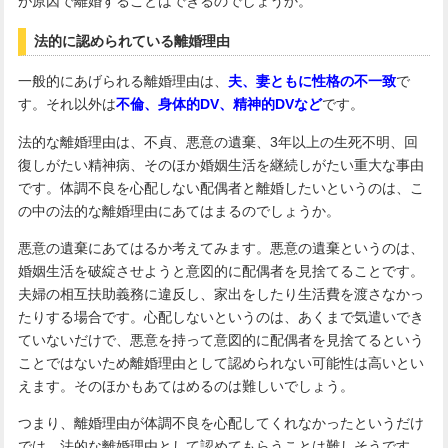
が原因で離婚することはできるのでしょうか。
法的に認められている離婚理由
一般的にあげられる離婚理由は、
夫、妻ともに性格の不一致
で
す。それ以外は
不倫、身体的DV、精神的DVなど
です。
法的な離婚理由は、不貞、悪意の遺棄、3年以上の生死不明、回
復しがたい精神病、そのほか婚姻生活を継続しがたい重大な事由
です。体調不良を心配しない配偶者と離婚したいというのは、こ
の中の法的な離婚理由にあてはまるのでしょうか。
悪意の遺棄にあてはるか考えてみます。悪意の遺棄というのは、
婚姻生活を破綻させようと意図的に配偶者を見捨てることです。
夫婦の相互扶助義務に違反し、家出をしたり生活費を渡さなかっ
たりする場合です。心配しないというのは、あくまで気遣いでき
ていないだけで、悪意を持って意図的に配偶者を見捨てるという
ことではないため離婚理由として認められない可能性は高いとい
えます。そのほかもあてはめるのは難しいでしょう。
つまり、離婚理由が体調不良を心配してくれなかったというだけ
では、法的な離婚理由として認めてもらうことは難しそうです。