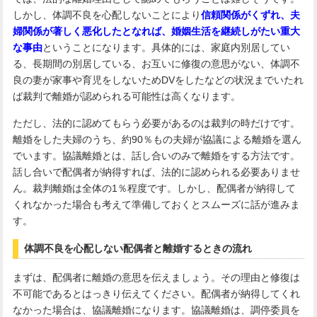
しかし、体調不良を心配しないことにより
信頼関係がくずれ、夫
婦関係が著しく悪化したとなれば、婚姻生活を継続しがたい重大
な事由
ということになります。具体的には、家庭内別居してい
る、長期間の別居している、お互いに修復の意思がない、体調不
良の妻が家事や育児をしないためDVをしたなどの状況までいたれ
ば裁判で離婚が認められる可能性は高くなります。
ただし、法的に認めてもらう必要があるのは裁判の時だけです。
離婚をした夫婦のうち、約90％もの夫婦が協議による離婚を選ん
でいます。協議離婚とは、話し合いのみで離婚をする方法です。
話し合いで配偶者が納得すれば、法的に認められる必要ありませ
ん。裁判離婚は全体の1％程度です。しかし、配偶者が納得して
くれなかった場合も考えて準備しておくとスムーズに話が進みま
す。
体調不良を心配しない配偶者と離婚するときの流れ
まずは、配偶者に離婚の意思を伝えましょう。その理由と修復は
不可能であるとはっきり伝えてください。配偶者が納得してくれ
なかった場合は、協議離婚になります。協議離婚は、調停委員を