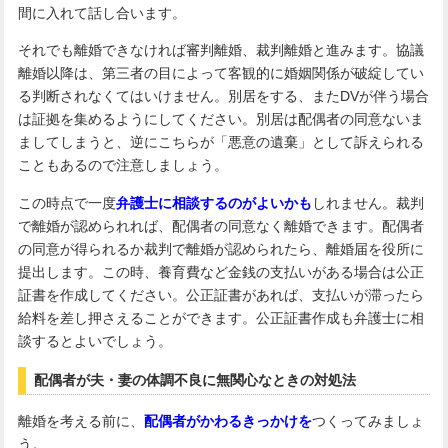
間に入れて話し合います。
それでも離婚できなければ審判離婚、裁判離婚と進みます。協議
離婚以降は、第三者の目によって客観的に婚姻関係が破綻してい
る判断されなくてはいけません。別居をする、またDVが伴う場合
は証拠を集めるようにしてください。別居は配偶者の同意ないま
ましてしまうと、逆にこちらが「悪意の遺棄」として訴えられる
こともあるので注意しましょう。
この時点で一度
弁護士に相談するのがよいかも
しれません。裁判
で離婚が認められれば、配偶者の同意なく離婚できます。配偶者
の同意が得られるか裁判で離婚が認められたら、離婚届を役所に
提出します。この時、養育費など金銭の支払いがある場合は公正
証書を作成してください。公正証書があれば、支払いが滞ったら
給料を差し押さえることができます。公正証書作成も弁護士に相
談するとよいでしょう。
配偶者が夫・妻の体調不良に無関心なときの対処法
離婚を考える前に、
配偶者がかわるきっかけを
つくってみましょ
う。