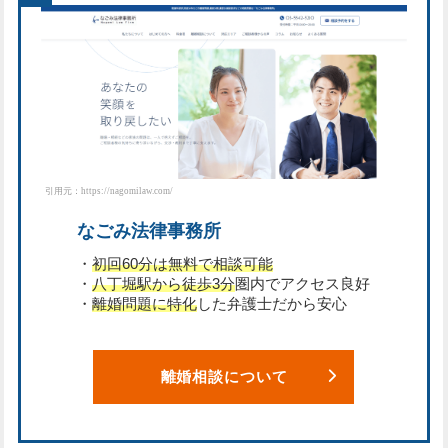
引用元：https://nagomilaw.com/
なごみ法律事務所
・
初回60分は無料で相談可能
・
八丁堀駅から徒歩3分
圏内でアクセス良好
・
離婚問題に特化
した弁護士だから安心
離婚相談について