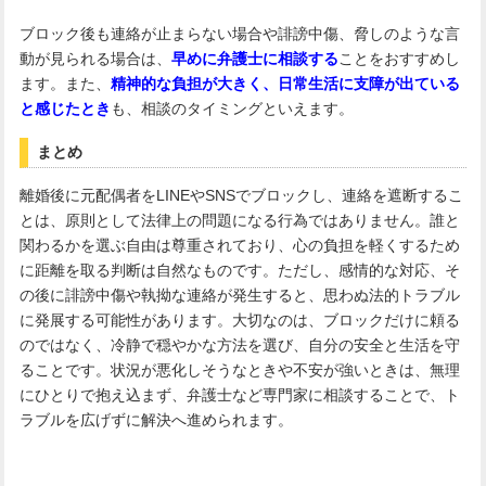
ブロック後も連絡が止まらない場合や誹謗中傷、脅しのような言
動が見られる場合は、
早めに弁護士に相談する
ことをおすすめし
ます。また、
精神的な負担が大きく、日常生活に支障が出ている
と感じたとき
も、相談のタイミングといえます。
まとめ
離婚後に元配偶者をLINEやSNSでブロックし、連絡を遮断するこ
とは、原則として法律上の問題になる行為ではありません。誰と
関わるかを選ぶ自由は尊重されており、心の負担を軽くするため
に距離を取る判断は自然なものです。ただし、感情的な対応、そ
の後に誹謗中傷や執拗な連絡が発生すると、思わぬ法的トラブル
に発展する可能性があります。大切なのは、ブロックだけに頼る
のではなく、冷静で穏やかな方法を選び、自分の安全と生活を守
ることです。状況が悪化しそうなときや不安が強いときは、無理
にひとりで抱え込まず、弁護士など専門家に相談することで、ト
ラブルを広げずに解決へ進められます。