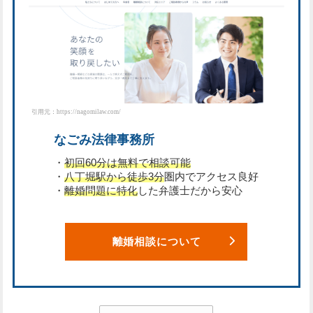
引用元：https://nagomilaw.com/
なごみ法律事務所
・
初回60分は無料で相談可能
・
八丁堀駅から徒歩3分
圏内でアクセス良好
・
離婚問題に特化
した弁護士だから安心
離婚相談について