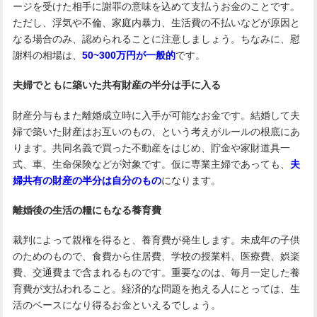
ージを受けた相手に謝罪の意味を込めて支払うお金のことです。
ただし、浮気や不倫、家庭内暴力、生活費の不払いなどが原因と
なる場合のみ、認められることに注意しましょう。ちなみに、慰
謝料の相場は、
50~300万円が一般的
です。
夫婦でともに築いた共有財産の半分は手に入る
財産分与もまた離婚成立時に入手が可能なお金です。結婚して夫
婦で築いた財産はお互いのもの、という考えがルールの根底にあ
ります。共同名義で買った不動産をはじめ、貯金や家財道具一
式、車、生命保険などが対象です。仮に専業主婦であっても、
夫
婦共有の財産の半分は自分のもの
になります。
離婚後の生活の糧にもなる養育費
裁判によって親権を得ると、養育費が発生します。未成年の子供
のためのもので、食費から住居費、学校の授業料、医療費、娯楽
費、交通費まで含まれるものです。重要なのは、毎月一定した養
育費が支払われること。経済的な問題を抱える人にとっては、生
活のベースになり得るお金といえるでしょう。