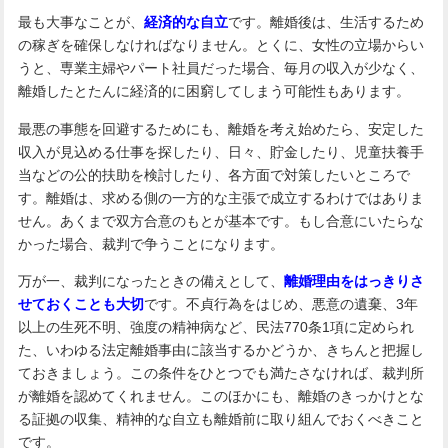
最も大事なことが、
経済的な自立
です。離婚後は、生活するため
の稼ぎを確保しなければなりません。とくに、女性の立場からい
うと、専業主婦やパート社員だった場合、毎月の収入が少なく、
離婚したとたんに経済的に困窮してしまう可能性もあります。
最悪の事態を回避するためにも、離婚を考え始めたら、安定した
収入が見込める仕事を探したり、日々、貯金したり、児童扶養手
当などの公的扶助を検討したり、各方面で対策したいところで
す。離婚は、求める側の一方的な主張で成立するわけではありま
せん。あくまで双方合意のもとが基本です。もし合意にいたらな
かった場合、裁判で争うことになります。
万が一、裁判になったときの備えとして、
離婚理由をはっきりさ
せておくことも大切
です。不貞行為をはじめ、悪意の遺棄、3年
以上の生死不明、強度の精神病など、民法770条1項に定められ
た、いわゆる法定離婚事由に該当するかどうか、きちんと把握し
ておきましょう。この条件をひとつでも満たさなければ、裁判所
が離婚を認めてくれません。このほかにも、離婚のきっかけとな
る証拠の収集、精神的な自立も離婚前に取り組んでおくべきこと
です。