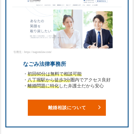
引用元：https://nagomilaw.com/
なごみ法律事務所
・
初回60分は無料で相談可能
・
八丁堀駅から徒歩3分
圏内でアクセス良好
・
離婚問題に特化
した弁護士だから安心
離婚相談について