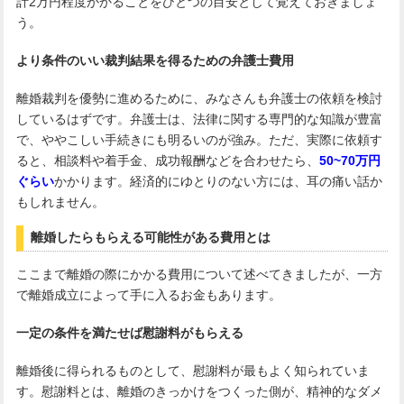
計2万円程度かかることをひとつの目安として覚えておきましょ
う。
より条件のいい裁判結果を得るための弁護士費用
離婚裁判を優勢に進めるために、みなさんも弁護士の依頼を検討
しているはずです。弁護士は、法律に関する専門的な知識が豊富
で、ややこしい手続きにも明るいのが強み。ただ、実際に依頼す
ると、相談料や着手金、成功報酬などを合わせたら、
50~70万円
ぐらい
かかります。経済的にゆとりのない方には、耳の痛い話か
もしれません。
離婚したらもらえる可能性がある費用とは
ここまで離婚の際にかかる費用について述べてきましたが、一方
で離婚成立によって手に入るお金もあります。
一定の条件を満たせば慰謝料がもらえる
離婚後に得られるものとして、慰謝料が最もよく知られていま
す。慰謝料とは、離婚のきっかけをつくった側が、精神的なダメ