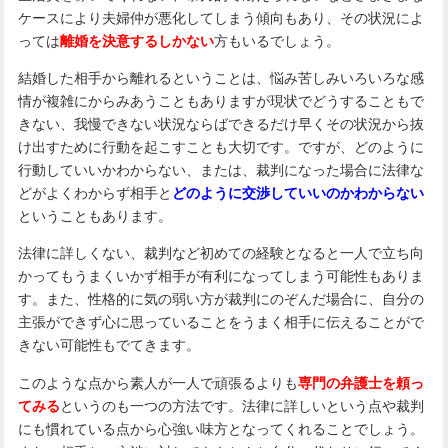
ケースにより夫婦仲が悪化してしまう傾向もあり、その状況によ
っては
離婚を決意するしかない
方もいるでしょう。
結婚した相手から離れるということは、悩み苦しみいろいろな感
情が複雑にからみあうこともありますが現状でどうすることもで
きない、我慢できない状況ならばできるだけ早くその状況から抜
け出すために行動を起こすことも大切です。ですが、どのように
行動していいかわからない、または、裁判になった場合に法律な
どがよくわからず相手と
どのように交渉していいのかわからない
ということもあります。
法律に詳しくない、裁判など初めての経験となると一人で立ち向
かってもうまくいかず相手が有利になってしまう可能性もありま
す。また、性格的に気の弱い方が裁判にのぞんだ場合に、自分の
主張ができず心に思っていることをうまく相手に伝えることがで
きない可能性もでてきます。
このような点から素人が一人で頑張るよりも
専門の弁護士を頼っ
てみる
というのも一つの方法です。法律に詳しいという点や裁判
にも慣れている点から心強い味方となってくれることでしょう。