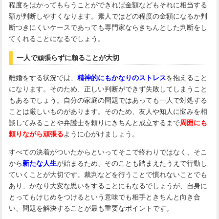
程度をはかってもらうことができれば金額などもそれに相当する
額が判断しやすくなります。素人ではどの程度の金額になるか判
断つきにくいケースであっても専門家ならきちんとした判断をし
てくれることになるでしょう。
一人で頑張らずに頼ることが大切
離婚をする状況では、
精神的にもかなりのストレス
を抱えること
になります。そのため、正しい判断ができず失敗してしまうこと
もあるでしょう。自分の家庭の問題ではあっても一人で対処する
ことは厳しいものがあります。そのため、友人や知人に悩みを相
談してみることや弁護士を頼りにきちんと成立するまで
周囲にも
頼りながら頑張る
ように心がけましょう。
すべての決着がついたからといってそこで終わりではなく、そこ
から
新たな人生
が始まるため、そのことも踏まえたうえで行動し
ていくことが大切です。裁判などを行うことで慣れないことでも
あり、かなり大変な思いをすることにもなるでしょうが、自身に
とってもけじめをつけるという意味でも相手ときちんと向き合
い、問題を解決することが最も重要なポイントです。