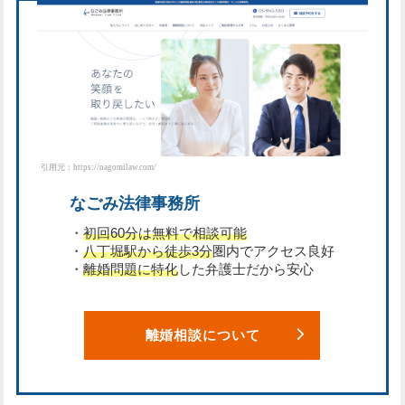
引用元：https://nagomilaw.com/
なごみ法律事務所
・
初回60分は無料で相談可能
・
八丁堀駅から徒歩3分
圏内でアクセス良好
・
離婚問題に特化
した弁護士だから安心
離婚相談について