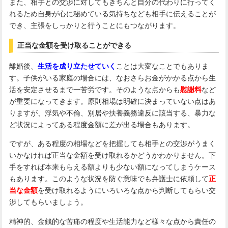
また、相手との交渉に対してもきちんと自分の代わりに行ってく
れるため自身が心に秘めている気持ちなども相手に伝えることが
でき、主張をしっかりと行うことにもつながります。
正当な金額を受け取ることができる
離婚後、
生活を成り立たせていく
ことは大変なことでもありま
す。子供がいる家庭の場合には、なおさらお金がかかる点から生
活を安定させるまで一苦労です。そのような点からも
慰謝料
など
が重要になってきます。原則相場は明確に決まっていない点はあ
りますが、浮気や不倫、別居や扶養義務違反に該当する、暴力な
ど状況によってある程度金額に差が出る場合もあります。
ですが、ある程度の相場などを把握しても相手との交渉がうまく
いかなければ正当な金額を受け取れるかどうかわかりません。下
手をすれば本来もらえる額よりも少ない額になってしまうケース
もあります。このような状況を防ぐ意味でも弁護士に依頼して
正
当な金額
を受け取れるようにいろいろな点から判断してもらい交
渉してもらいましょう。
精神的、金銭的な苦痛の程度や生活能力など様々な点から責任の