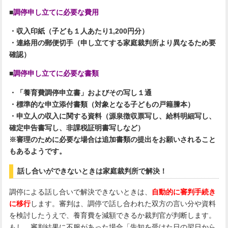
■
調停申し立てに必要な費用
・収入印紙（子ども１人あたり1,200円分）
・連絡用の郵便切手（申し立てする家庭裁判所より異なるため要
確認）
■
調停申し立てに必要な書類
・「養育費調停申立書」およびその写し１通
・標準的な申立添付書類（対象となる子どもの戸籍謄本）
・申立人の収入に関する資料（源泉徴収票写し、給料明細写し、
確定申告書写し、非課税証明書写しなど）
※審理のために必要な場合は追加書類の提出をお願いされること
もあるようです。
話し合いができないときは家庭裁判所で解決！
調停による話し合いで解決できないときは、
自動的に審判手続き
に移行
します。審判は、調停で話し合われた双方の言い分や資料
を検討したうえで、養育費を減額できるか裁判官が判断します。
もし、審判結果に不服があった場合「告知を受けた日の翌日から