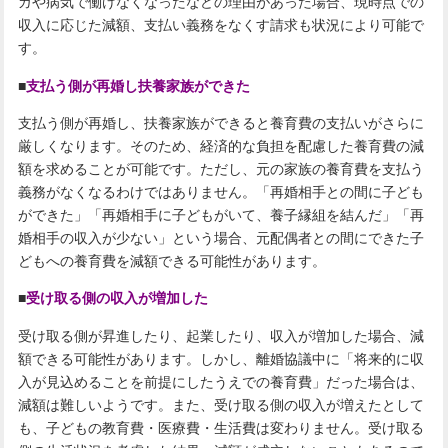
ガや病気で働けなくなったなどの理由があった場合、現時点での
収入に応じた減額、支払い義務をなくす請求も状況により可能で
す。
■
支払う側が再婚し扶養家族ができた
支払う側が再婚し、扶養家族ができると養育費の支払いがさらに
厳しくなります。そのため、経済的な負担を配慮した養育費の減
額を求めることが可能です。ただし、元の家族の養育費を支払う
義務がなくなるわけではありません。「再婚相手との間に子ども
ができた」「再婚相手に子どもがいて、養子縁組を結んだ」「再
婚相手の収入が少ない」という場合、元配偶者との間にできた子
どもへの養育費を減額できる可能性があります。
■
受け取る側の収入が増加した
受け取る側が昇進したり、起業したり、収入が増加した場合、減
額できる可能性があります。しかし、離婚協議中に「将来的に収
入が見込めることを前提にしたうえでの養育費」だった場合は、
減額は難しいようです。また、受け取る側の収入が増えたとして
も、子どもの教育費・医療費・生活費は変わりません。受け取る