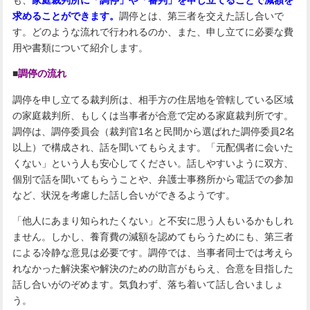
求めることができます。
調停とは、第三者を交えた話し合いで
す。どのような流れで行われるのか、また、申し立てに必要な費
用や書類について紹介します。
■
調停の流れ
調停を申し立てる裁判所は、相手方の住居地を管轄している区域
の家庭裁判所、もしくは当事者が合意で定める家庭裁判所です。
調停は、調停委員会（裁判官1名と民間から選ばれた調停委員2名
以上）で構成され、話を聞いてもらえます。「元配偶者に会いた
くない」という人も安心してください。話しやすいように双方、
個別で話を聞いてもらうことや、弁護士事務所から電話での参加
など、状況を考慮した話し合いができるようです。
「他人にあまり知られたくない」と不安に思う人もいるかもしれ
ません。しかし、養育費の減額を認めてもらうためにも、第三者
による冷静な意見は必要です。調停では、当事者同士では考えら
れなかった解決案や解決のための助言がもらえ、合意を目指した
話し合いがのぞめます。気負わず、落ち着いて話し合いましょ
う。