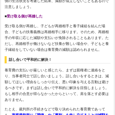
側の生活状況を考慮した結果、減額が成立しないこともあるので
注意しましょう。
■
受け取る側が再婚した
受け取る側が再婚し、子どもが再婚相手と養子縁組を結んだ場
合、子どもの扶養義務は再婚相手に移ります。そのため、再婚相
手の年収に応じた減額や支払いが免除されることもあります。た
だし、再婚相手が働けないなど扶養が難しい場合や、子どもと養
子縁組をしていない場合は養育費の減額は認められません。
話し合いで平和的に解決！
養育費の支払いが厳しいと感じたら、まずは親権者に連絡をと
り、当事者同士で話し合いましょう。話し合いをするときは、減
額してほしい理由をしっかり伝え、悪い印象を与える言動は避け
るべきです。まずは話し合いで平和的に解決を目指しましょう。
もし相手の合意が得らなかったからといって、肩を落とす必要は
ありません。
たとえ、裁判所の手続きなどで取り決められた養育費であって
も、
家庭裁判所に「調停」や「審判」を申し立てることで減額を