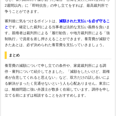
2週間以内」に「即時抗告」の申し立てをすれば、最高裁判所で
争うことができます。
審判後に気をつけるポイントは、
減額された支払いを必ず守るこ
と
です。確定した裁判による当事者は法的な支払い義務を負いま
す。親権者は裁判所による「履行勧告」や地方裁判所による「強
制執行」で資産を差し押さえることができます。養育費が減額で
きたあとは、必ず決められた養育費を支払っていきましょう。
まとめ
養育費の減額について申し立ての条件や、家庭裁判所による調
停・審判について紹介してきました。「減額をしたいけど、親権
者が合意してくれると思えない」など、双方だけの話し合いによ
る解決がまったく見通せないという人も心配ありません。東京に
は、離婚問題に強い弁護士が数多く在籍しています。調停を申し
立てる前にまずは相談することをおすすめします。