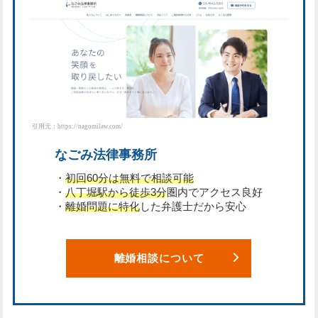
引用元：https://nagomilaw.com/
なごみ法律事務所
・
初回60分は無料で相談可能
・
八丁堀駅から徒歩3分
圏内でアクセス良好
・
離婚問題に特化
した弁護士だから安心
離婚相談について